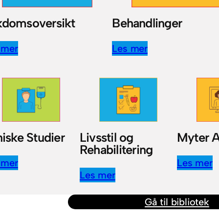
kdomsoversikt
Behandlinger
 mer
Les mer
niske Studier
Livsstil og
Myter A
Rehabilitering
 mer
Les mer
Les mer
Gå til bibliotek