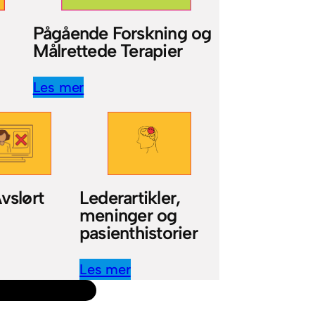
Pågående Forskning og
Målrettede Terapier
Les mer
vslørt
Lederartikler,
meninger og
pasienthistorier
Les mer