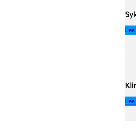
Sy
Les
Kli
Les