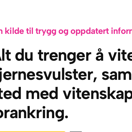
n kilde til trygg og oppdatert info
lt du trenger å vi
jernesvulster, sam
ted med vitenskap
orankring.