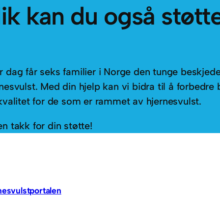
lik kan du også støtt
r dag får seks familier i Norge den tunge beskje
nesvulst. Med din hjelp kan vi bidra til å forbed
kvalitet for de som er rammet av hjernesvulst.
n takk for din støtte!
nesvulstportalen