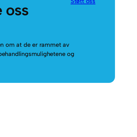
Støtt oss
e oss
den om at de er rammet av
re behandlingsmulighetene og